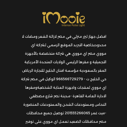
افضل جهاز ليزر منزلي في مصر لازالة الشعر ومضات لا
محدودبخاصية التبريد الموقع الرسمي لشركة اي
مووي مصر اي مووي هي شركة متخصصة بالأجهزة
التجميلية و مقرها الرئيسي الولايات المتحدة الأمريكية
المقر بالسعودية مؤسسة افنان الخليج للتجارة الرياض
حي الخليج ت - 966566729279 الوكيل في مصر شركة
اي مووي لمنتجات واجهزة العناية الشخصيةومقرها
الادارة العامة القاهرة -مدينة نصر شارع مصطفي
النحاس ومستودعات الشحن والمستودعات المنصورة
-ميت غمر 201555266065 توصيل جميع محافظات
مصر محافظات الصعيد تعمل اي مووي على توفير