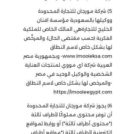
5) شركة مورجان للتجارة المحدودة
ووكيلها بالسعودية مؤسسة افنان
الخليج للتجارةهي المالك الخاص للملكية
الفكرية (حسب مقتضى الحال)، والمرخَّص
لها بشكل خاص لاسم النطاق
www.imooieksa.com-
وبجمهورية مصر
العربية شركة اي مووي لمنتجات العناية
الشخصية والوكيل الوحيد في مصر
-والمرخص لها بشكل خاص لاسم النطاق
https://imooieegypt.com
6) يجوز شركة مورجان للتجارة المحدودة
أن توفر محتوى مملوكًا لأطراف ثالثة
("محتوى أطراف ثالثة") أو روابط لمواقع
إلكترونية لأطراف ثالثة ("مواقع أطراف