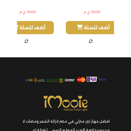
1600 ج.م
1600 ج.م
أضف للسلة
أضف للسلة
افضل جهاز ليزر منزلي في مصر لازالة الشعر ومضات لا
محدودبخاصية التبريد الموقع الرسمي لشركة اي