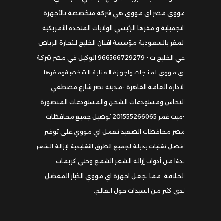
مووي مصر اي مووي هي شركة متخصصة بالأجهزة
التجميلية و مقرها الرئيسي الولايات المتحدة الأمريكية
المقر بالسعودية مؤسسة افنان الخليج للتجارة الرياض
حي الخليج ت - 966566729279 الوكيل في مصر شركة
اي مووي لمنتجات واجهزة العناية الشخصيةومقرها
الادارة العامة القاهرة -مدينة نصر شارع مصطفي
النحاس ومستودعات الشحن والمستودعات المنصورة
-ميت غمر 201555266065 توصيل جميع محافظات
مصر محافظات الصعيد تعمل اي مووي على توفير
افضل تقنيات بديلة لجميع الطرق التقليدية لإزالة الشعر
بدءًا من أدوات إزالة الشعر الشمع وحتى كريمات
الحلاقة. مما يجعل اجهزة اي مووي الخيار المفضل
لدى كثير من السيدات حول العالم.