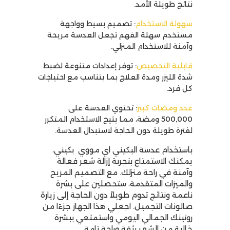
نتائج طويلة الأمد
.
سهولة الاستخدام
: تصميم بسيط وواجهة
مستخدم سهلة الفهم تجعل العدسة مريحة
وآمنة للاستخدام المنزلي
.
قابلية التخصيص
: توفر إعدادات متنوعة لضبط
شدة الليزر ومدة العلاج بما يتناسب مع احتياجات
كل فرد
.
عدد ومضات كبير
: تحتوي العدسة على
500,000 ومضة، مما يتيح الاستخدام المتكرر
لفترة طويلة دون الحاجة لاستبدال العدسة
.
باستخدام عدسة البكيني اي مووي
بكيني،
يمكنك الاستمتاع بتجربة إزالة شعر فعالة
وآمنة في راحة منزلك. مع التصميم المريح
والميزات المتقدمة، ستحصلين على بشرة
ناعمة ونتائج تدوم طويلاً دون الحاجة إلى زيارة
صالونات التجميل. اجعلي هذا الجهاز جزءًا من
روتينك الجمالي اليومي واستمتعي ببشرة
خالية من الشعر بثقة وراحة تامة .