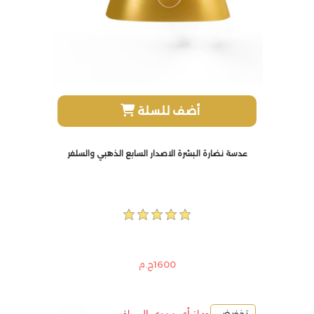
أضف للسلة
عدسة نضارة البشرة الاصدار السابع الذهبي والسلفر
1600ج.م
تخفيض