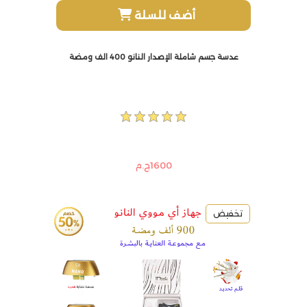
أضف للسلة
عدسة جسم شاملة الإصدار النانو 400 الف ومضة
1600ج.م
تخفيض