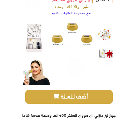
أضف للسلة
جهاز ليز منزلي اي مووي السلفر 400 الف ومضة عدسة شاملة (وجة-جسم -بكيني)كود خصم R22