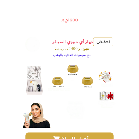
1600ج.م
تخفيض