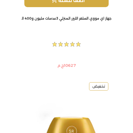
أضف للسلة
جهاز اي مووي السلفر الليزر المنزلي 3عدسات مليون و400 الف ومضة +مجموعة العناية بالبشرة
10627ج.م
تخفيض