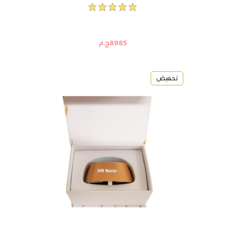
8985ج.م
تخفيض