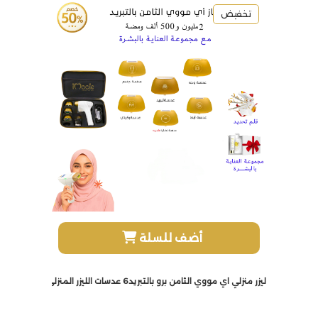
تخفيض
أضف للسلة
ليزر منزلي اي مووي الثامن برو بالتبريد6 عدسات الليزر المنزلي بخاصية التبريد 2 مليون و500الف ومضة مع كريم ومرطب هدية وقلم تحديد هدية