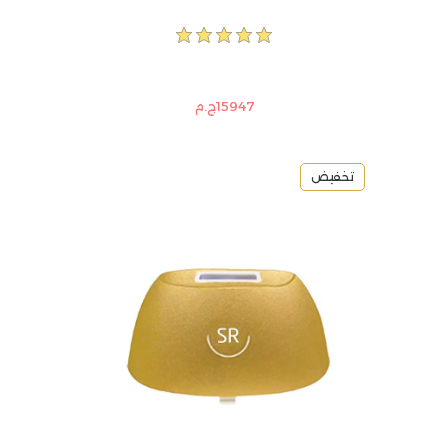
15947ج.م
تخفيض