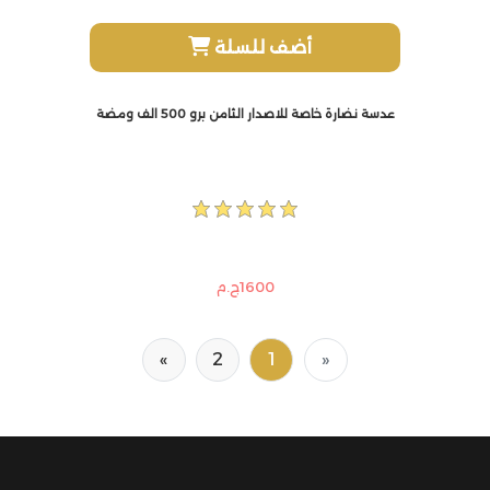
أضف للسلة
عدسة نضارة خاصة للاصدار الثامن برو 500 الف ومضة
1600ج.م
»
2
1
«
Next
Previous