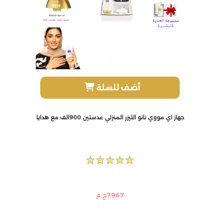
أضف للسلة
جهاز اي مووي نانو الليزر المنزلي عدستين 900الف مع هدايا اضافية ومضة كريم ومرطب هدية وقلم تحديد هدية
7967ج.م