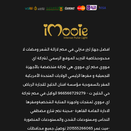
افضل جهاز ليزر منزلي في مصر لازالة الشعر ومضات لا
محدودبخاصية التبريد الموقع الرسمي لشركة اي
مووي مصر اي مووي هي شركة متخصصة بالأجهزة
التجميلية و مقرها الرئيسي الولايات المتحدة الأمريكية
المقر بالسعودية مؤسسة افنان الخليج للتجارة الرياض
حي الخليج ت - 966566729279 الوكيل في مصر شركة
اي مووي لمنتجات واجهزة العناية الشخصيةومقرها
الادارة العامة القاهرة -مدينة نصر شارع مصطفي
النحاس ومستودعات الشحن والمستودعات المنصورة
-ميت غمر 201555266065 توصيل جميع محافظات