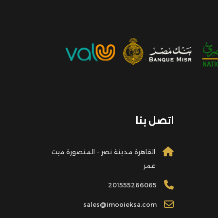
اتصل بنا
القاهرة مدينة نصر - المنصورة ميت
غمر
201555266065
sales@imooieksa.com