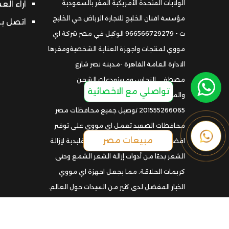
الولايات المتحدة الأمريكية المقر بالسعودية
اراء الع
مؤسسة افنان الخليج للتجارة الرياض حي الخليج
اتصل بن
ت - 966566729279 الوكيل في مصر شركة اي
مووي لمنتجات واجهزة العناية الشخصيةومقرها
الادارة العامة القاهرة -مدينة نصر شارع
مصطفي النحاس ومستودعات الشحن
تواصلي مع الاخصائية
والمستودعات المنصورة -ميت غمر
201555266065 توصيل جميع محافظات مصر
محافظات الصعيد تعمل اي مووي على توفير
مبيعات مصر
افضل تقنيات بديلة لجميع الطرق التقليدية لإزالة
الشعر بدءًا من أدوات إزالة الشعر الشمع وحتى
كريمات الحلاقة. مما يجعل اجهزة اي مووي
الخيار المفضل لدى كثير من السيدات حول العالم.