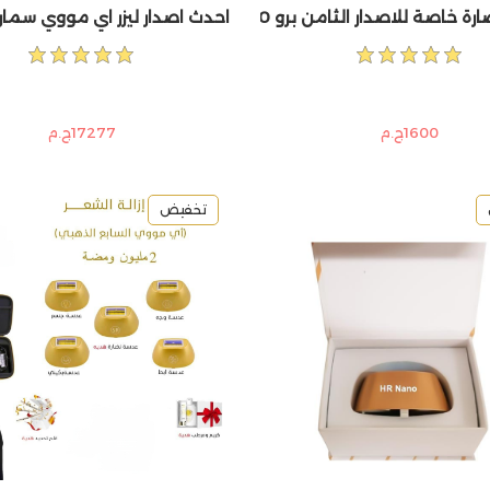
اصة للاصدار الثامن برو 500 الف ومضة
احدث اصدار ليزر اي مووي سمار
1600ج.م
17277ج.م
تخفيض