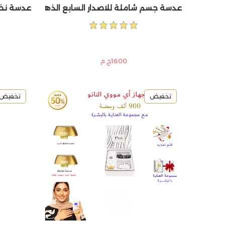
عدسة جسم شاملة للاصدار السابع الذهبي والسلفر
عدسة نضارة خ
1600ج.م
تخفيض
تخفيض