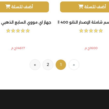
أضف للسلة
أضف للسلة
لة الإصدار النانو 400 الف ومضة
جهاز اي مووي السابع الذهبي الليزر المنزلي 5
1600ج.م
14617ج.م
»
2
1
«
Next
Previous