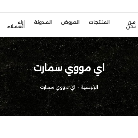
من
المنتجات
العروض
المدونة
اراء
نحن
العملاء
اي مووي سمارت
الرئيسية
اي مووي سمارت