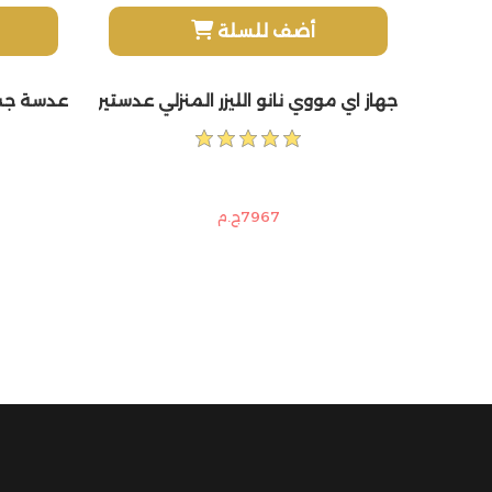
أضف للسلة
جهاز اي مووي نانو الليزر المنزلي عدستين 900الف مع هدايا اضافية ومضة كريم ومرطب هدية وقلم تحديد هدية
عدسة جسم شام
7967ج.م