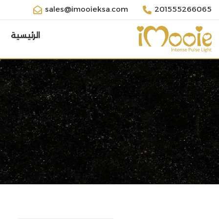
sales@imooieksa.com
201555266065
الرئيسية