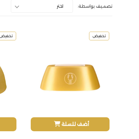
تصميف بواسطة:
اختر
تخفيض
تخفيض
أضف للسلة