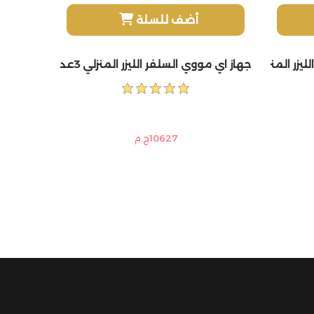
أضف للسلة
عدسات 2مليون ومضة
جهاز اي مووي السلفر الليزر المنزلي 3عدسات مليون و400 الف ومضة +مجموعة العناية بالبشرة
10627ج.م