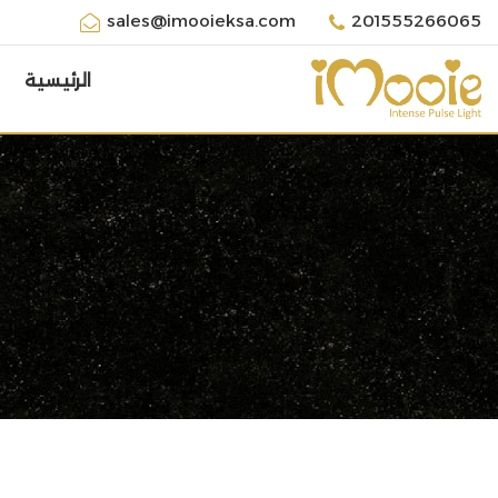
sales@imooieksa.com
201555266065
الرئيسية