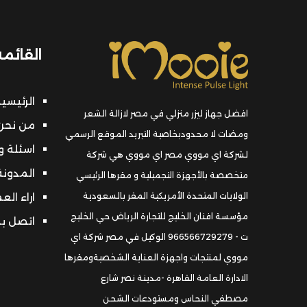
القائمة
الرئيسي
افضل جهاز ليزر منزلي في مصر لازالة الشعر
من نحن 
ومضات لا محدودبخاصية التبريد الموقع الرسمي
اسئلة و
لشركة اي مووي مصر اي مووي هي شركة
المدونة
متخصصة بالأجهزة التجميلية و مقرها الرئيسي
الولايات المتحدة الأمريكية المقر بالسعودية
اراء الع
مؤسسة افنان الخليج للتجارة الرياض حي الخليج
اتصل بن
ت - 966566729279 الوكيل في مصر شركة اي
مووي لمنتجات واجهزة العناية الشخصيةومقرها
الادارة العامة القاهرة -مدينة نصر شارع
مصطفي النحاس ومستودعات الشحن