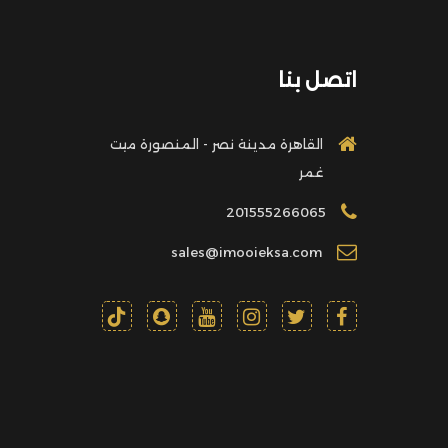
اتصل بنا
القاهرة مدينة نصر - المنصورة ميت
غمر
201555266065
sales@imooieksa.com