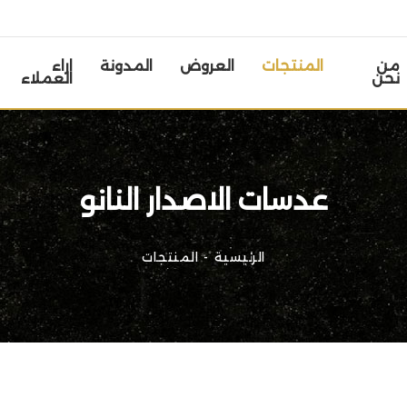
من
المنتجات
العروض
المدونة
اراء
نحن
العملاء
عدسات الاصدار النانو
الرئيسية
المنتجات