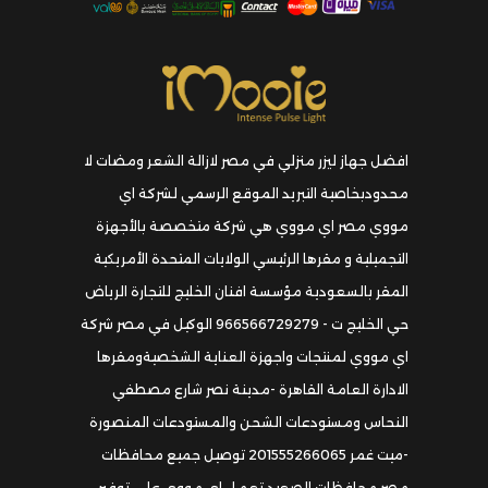
افضل جهاز ليزر منزلي في مصر لازالة الشعر ومضات لا
محدودبخاصية التبريد الموقع الرسمي لشركة اي
مووي مصر اي مووي هي شركة متخصصة بالأجهزة
التجميلية و مقرها الرئيسي الولايات المتحدة الأمريكية
المقر بالسعودية مؤسسة افنان الخليج للتجارة الرياض
حي الخليج ت - 966566729279 الوكيل في مصر شركة
اي مووي لمنتجات واجهزة العناية الشخصيةومقرها
الادارة العامة القاهرة -مدينة نصر شارع مصطفي
النحاس ومستودعات الشحن والمستودعات المنصورة
-ميت غمر 201555266065 توصيل جميع محافظات
مصر محافظات الصعيد تعمل اي مووي على توفير