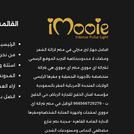
القائمة
الرئيسي
افضل جهاز ليزر منزلي في مصر لازالة الشعر
من نحن 
ومضات لا محدودبخاصية التبريد الموقع الرسمي
اسئلة و
لشركة اي مووي مصر اي مووي هي شركة
المدونة
متخصصة بالأجهزة التجميلية و مقرها الرئيسي
الولايات المتحدة الأمريكية المقر بالسعودية
اراء الع
مؤسسة افنان الخليج للتجارة الرياض حي الخليج
اتصل بن
ت - 966566729279 الوكيل في مصر شركة اي
مووي لمنتجات واجهزة العناية الشخصيةومقرها
الادارة العامة القاهرة -مدينة نصر شارع
مصطفي النحاس ومستودعات الشحن