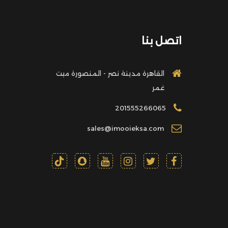
اتصل بنا
القاهرة مدينة نصر - المنصورة ميت
غمر
201555266065
sales@imooieksa.com