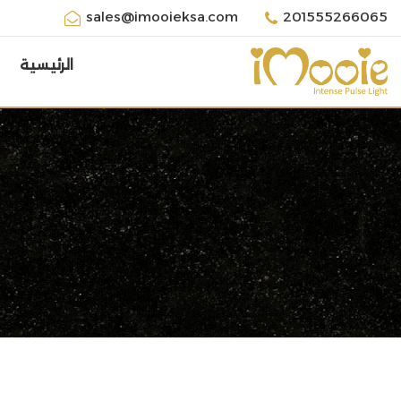
sales@imooieksa.com
201555266065
الرئيسية