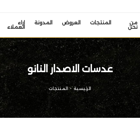
من
المنتجات
العروض
المدونة
اراء
نحن
العملاء
عدسات الاصدار النانو
الرئيسية
المنتجات